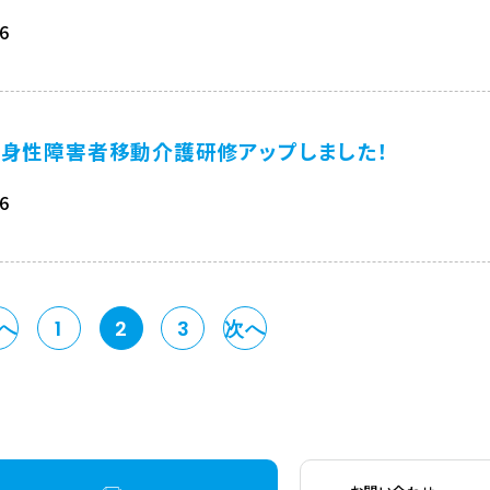
06
全身性障害者移動介護研修アップしました！
06
へ
1
2
3
次へ