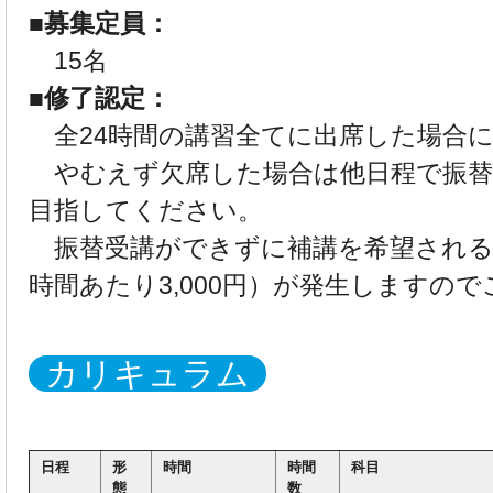
■募集定員：
15名
■修了認定：
全24時間の講習全てに出席した場合
やむえず欠席した場合は他日程で振替
目指してください。
振替受講ができずに補講を希望される
時間あたり3,000円）が発生しますの
カリキュラム
日程
形
時間
時間
科目
態
数