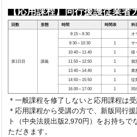
【応用課程】同行援護従業者
回数
形態
時間
時間表
科
9:15～9:30
オ
9:30～10:30
1
サ
10:40～11:40
1
様
第1日目
講義
11:50～12:50
1
個
13:40～14:40
1
業
14:50～15:50
1
従
16:00～17:00
1
同
＊一般課程を修了しないと応用課程は受
＊応用課程から受講の方で、新版同行援
ト（中央法規出版2,970円）をお持ち
ただきます。