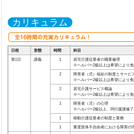
カリキュラム
日程
形態
時間
科目
第1日
講義
1
居宅介護従業者の職業倫理
※ヘルパー2級以上は希望により免
2
障害者（児）福祉の制度とサービ
※ヘルパー2級以上は希望により免
2
居宅介護サービス概論
※ヘルパー2級以上は希望により免
1
障害者（児）の心理
※ヘルパー2級以上、同行援護修
1
移動介護従業者の制度と業務
1
重度肢体不自由者における障害の