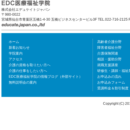
株式会社エデュケイトジャパン
〒980-0022
宮城県仙台市青葉区五橋1-4-30 五橋ビジネスセンタービル3F TEL.022-716-2125 F
ホーム
高齢者介護分野
新着お知らせ
障害者福祉分野
学院案内
介護保険関連
アクセス
相談・援助分野
介護の資格を取りたい方へ
就職支援講座
介護の仕事をしたい方へ
研修生・講師・福祉
EDC医療福祉学院の情報ブログ（外部サイト）
お申込みの流れ
無料説明会の案内
お申込みフォーム
受講料金＆割引制度
Copyright (C) 201