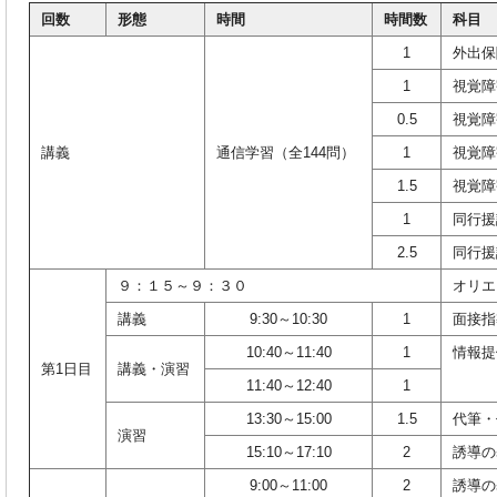
回数
形態
時間
時間数
科目
1
外出保障
1
視覚障
0.5
視覚障
講義
通信学習（全144問）
1
視覚障
1.5
視覚障
1
同行援
2.5
同行援
９：１５～９：３０
オリエ
講義
9:30～10:30
1
面接指
10:40～11:40
1
情報提
第1日目
講義・演習
11:40～12:40
1
13:30～15:00
1.5
代筆・
演習
15:10～17:10
2
誘導の
9:00～11:00
2
誘導の